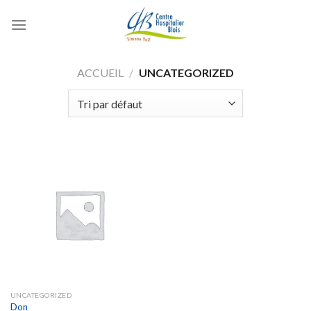
Skip
to
content
ACCUEIL
/
UNCATEGORIZED
UNCATEGORIZED
Don